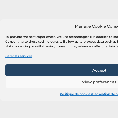
40
K+
Véhicules
Manage Cookie Cons
To provide the best experiences, we use technologies like cookies to st
Consenting to these technologies will allow us to process data such as 
Not consenting or withdrawing consent, may adversely affect certain f
De la petite
Gérer les services
fourgonnette au méga-
remorque
Accept
View preferences
Politique de cookies
Déclaration de c