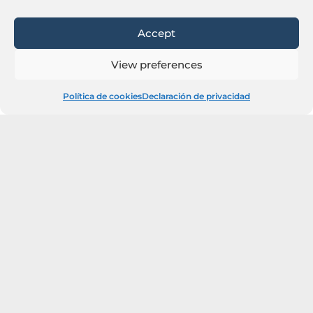
Accept
View preferences
Política de cookies
Declaración de privacidad
Trabajamos para
usted
Flash es el socio privilegiado de industrias
innovadoras y dinámicas.
Desde hace más de 30 años, cumplimos con los
requisitos de la industria automotriz gracias a
relaciones duraderas con los principales